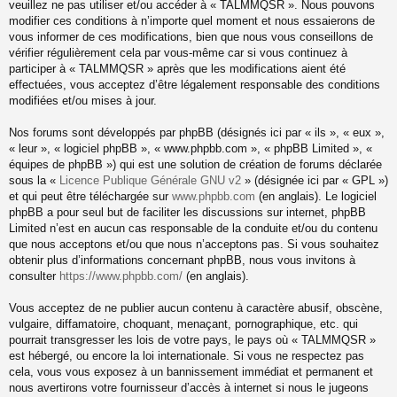
veuillez ne pas utiliser et/ou accéder à « TALMMQSR ». Nous pouvons
modifier ces conditions à n’importe quel moment et nous essaierons de
vous informer de ces modifications, bien que nous vous conseillons de
vérifier régulièrement cela par vous-même car si vous continuez à
participer à « TALMMQSR » après que les modifications aient été
effectuées, vous acceptez d’être légalement responsable des conditions
modifiées et/ou mises à jour.
Nos forums sont développés par phpBB (désignés ici par « ils », « eux »,
« leur », « logiciel phpBB », « www.phpbb.com », « phpBB Limited », «
équipes de phpBB ») qui est une solution de création de forums déclarée
sous la «
Licence Publique Générale GNU v2
» (désignée ici par « GPL »)
et qui peut être téléchargée sur
www.phpbb.com
(en anglais). Le logiciel
phpBB a pour seul but de faciliter les discussions sur internet, phpBB
Limited n’est en aucun cas responsable de la conduite et/ou du contenu
que nous acceptons et/ou que nous n’acceptons pas. Si vous souhaitez
obtenir plus d’informations concernant phpBB, nous vous invitons à
consulter
https://www.phpbb.com/
(en anglais).
Vous acceptez de ne publier aucun contenu à caractère abusif, obscène,
vulgaire, diffamatoire, choquant, menaçant, pornographique, etc. qui
pourrait transgresser les lois de votre pays, le pays où « TALMMQSR »
est hébergé, ou encore la loi internationale. Si vous ne respectez pas
cela, vous vous exposez à un bannissement immédiat et permanent et
nous avertirons votre fournisseur d’accès à internet si nous le jugeons