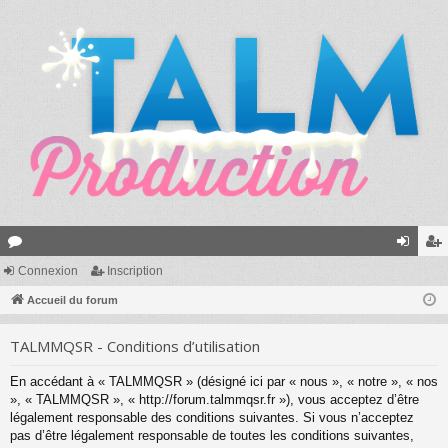
or
Connexion
Inscription
on
ns
u
Accueil du forum
ne
cri
m
xi
pti
TALMMQSR - Conditions d’utilisation
s
on
on
En accédant à « TALMMQSR » (désigné ici par « nous », « notre », « nos
», « TALMMQSR », « http://forum.talmmqsr.fr »), vous acceptez d’être
légalement responsable des conditions suivantes. Si vous n’acceptez
pas d’être légalement responsable de toutes les conditions suivantes,