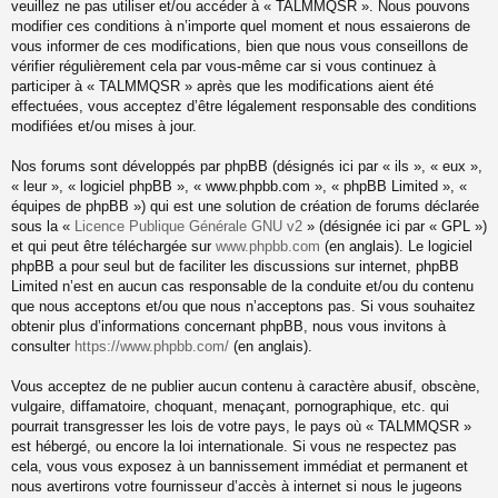
veuillez ne pas utiliser et/ou accéder à « TALMMQSR ». Nous pouvons
modifier ces conditions à n’importe quel moment et nous essaierons de
vous informer de ces modifications, bien que nous vous conseillons de
vérifier régulièrement cela par vous-même car si vous continuez à
participer à « TALMMQSR » après que les modifications aient été
effectuées, vous acceptez d’être légalement responsable des conditions
modifiées et/ou mises à jour.
Nos forums sont développés par phpBB (désignés ici par « ils », « eux »,
« leur », « logiciel phpBB », « www.phpbb.com », « phpBB Limited », «
équipes de phpBB ») qui est une solution de création de forums déclarée
sous la «
Licence Publique Générale GNU v2
» (désignée ici par « GPL »)
et qui peut être téléchargée sur
www.phpbb.com
(en anglais). Le logiciel
phpBB a pour seul but de faciliter les discussions sur internet, phpBB
Limited n’est en aucun cas responsable de la conduite et/ou du contenu
que nous acceptons et/ou que nous n’acceptons pas. Si vous souhaitez
obtenir plus d’informations concernant phpBB, nous vous invitons à
consulter
https://www.phpbb.com/
(en anglais).
Vous acceptez de ne publier aucun contenu à caractère abusif, obscène,
vulgaire, diffamatoire, choquant, menaçant, pornographique, etc. qui
pourrait transgresser les lois de votre pays, le pays où « TALMMQSR »
est hébergé, ou encore la loi internationale. Si vous ne respectez pas
cela, vous vous exposez à un bannissement immédiat et permanent et
nous avertirons votre fournisseur d’accès à internet si nous le jugeons