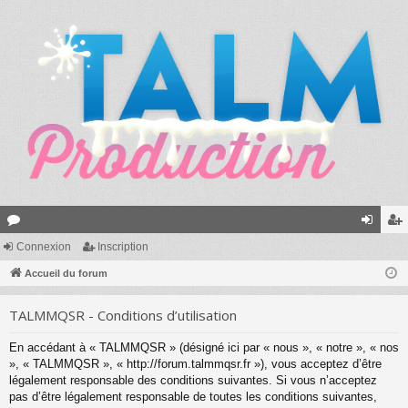
or
Connexion
Inscription
on
ns
u
Accueil du forum
ne
cri
m
xi
pti
TALMMQSR - Conditions d’utilisation
s
on
on
En accédant à « TALMMQSR » (désigné ici par « nous », « notre », « nos
», « TALMMQSR », « http://forum.talmmqsr.fr »), vous acceptez d’être
légalement responsable des conditions suivantes. Si vous n’acceptez
pas d’être légalement responsable de toutes les conditions suivantes,