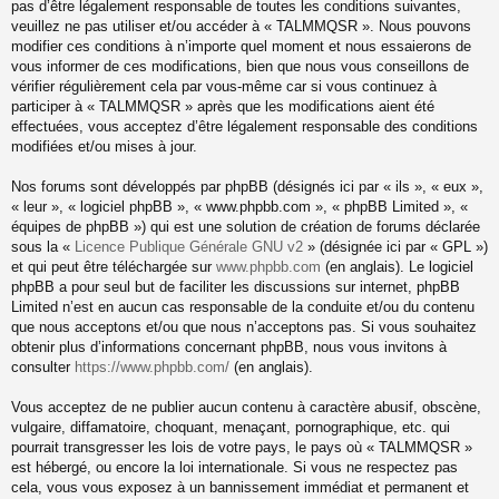
pas d’être légalement responsable de toutes les conditions suivantes,
veuillez ne pas utiliser et/ou accéder à « TALMMQSR ». Nous pouvons
modifier ces conditions à n’importe quel moment et nous essaierons de
vous informer de ces modifications, bien que nous vous conseillons de
vérifier régulièrement cela par vous-même car si vous continuez à
participer à « TALMMQSR » après que les modifications aient été
effectuées, vous acceptez d’être légalement responsable des conditions
modifiées et/ou mises à jour.
Nos forums sont développés par phpBB (désignés ici par « ils », « eux »,
« leur », « logiciel phpBB », « www.phpbb.com », « phpBB Limited », «
équipes de phpBB ») qui est une solution de création de forums déclarée
sous la «
Licence Publique Générale GNU v2
» (désignée ici par « GPL »)
et qui peut être téléchargée sur
www.phpbb.com
(en anglais). Le logiciel
phpBB a pour seul but de faciliter les discussions sur internet, phpBB
Limited n’est en aucun cas responsable de la conduite et/ou du contenu
que nous acceptons et/ou que nous n’acceptons pas. Si vous souhaitez
obtenir plus d’informations concernant phpBB, nous vous invitons à
consulter
https://www.phpbb.com/
(en anglais).
Vous acceptez de ne publier aucun contenu à caractère abusif, obscène,
vulgaire, diffamatoire, choquant, menaçant, pornographique, etc. qui
pourrait transgresser les lois de votre pays, le pays où « TALMMQSR »
est hébergé, ou encore la loi internationale. Si vous ne respectez pas
cela, vous vous exposez à un bannissement immédiat et permanent et