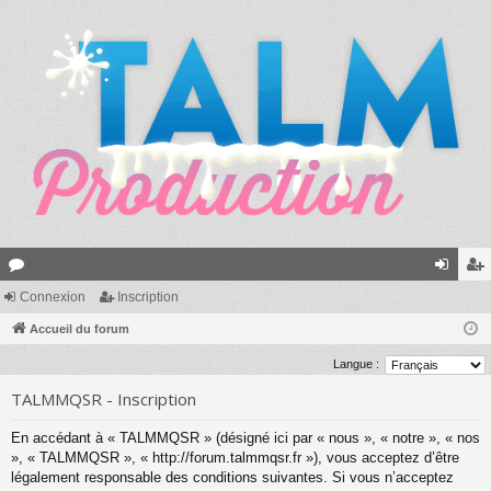
or
Connexion
Inscription
on
ns
u
Accueil du forum
ne
cri
m
xi
pti
Langue :
s
on
on
TALMMQSR - Inscription
En accédant à « TALMMQSR » (désigné ici par « nous », « notre », « nos
», « TALMMQSR », « http://forum.talmmqsr.fr »), vous acceptez d’être
légalement responsable des conditions suivantes. Si vous n’acceptez