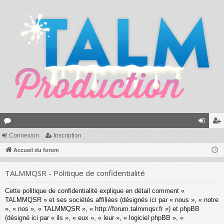
or
Connexion
Inscription
on
ns
u
Accueil du forum
ne
cri
m
xi
pti
TALMMQSR - Politique de confidentialité
s
on
on
Cette politique de confidentialité explique en détail comment «
TALMMQSR » et ses sociétés affiliées (désignés ici par « nous », « notre
», « nos », « TALMMQSR », « http://forum.talmmqsr.fr ») et phpBB
(désigné ici par « ils », « eux », « leur », « logiciel phpBB », «