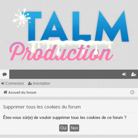
or
Connexion
Inscription
on
ns
u
Accueil du forum
ne
cri
m
xi
pti
Supprimer tous les cookies du forum
s
on
on
Êtes-vous sûr(e) de vouloir supprimer tous les cookies de ce forum ?