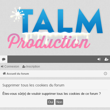
or
Connexion
Inscription
on
ns
u
Accueil du forum
ne
cri
m
xi
pti
Supprimer tous les cookies du forum
s
on
on
Êtes-vous sûr(e) de vouloir supprimer tous les cookies de ce forum ?