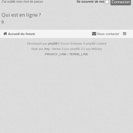
J’ai oublié mon mot de passe
Se souvenir de moi
Qui est en ligne ?
()
Accueil du forum
Nous contacter
Développé par
phpBB
® Forum Software © phpBB Limited
Style par
Arty
- Mettre à jour phpBB 3.2 par MrGaby
PRIVACY_LINK
|
TERMS_LINK