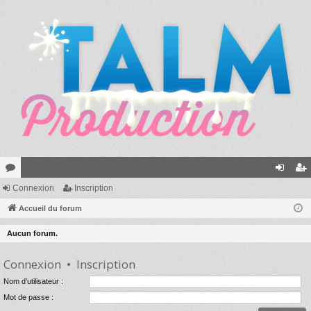
or
Connexion
Inscription
on
ns
u
Accueil du forum
ne
cri
m
xi
pti
Aucun forum.
s
on
on
Connexion
•
Inscription
Nom d’utilisateur :
Mot de passe :