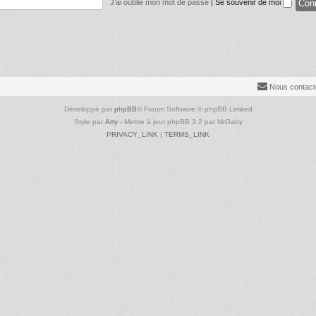
J’ai oublié mon mot de passe
|
Se souvenir de moi
Nous contact
Développé par
phpBB
® Forum Software © phpBB Limited
Style par
Arty
- Mettre à jour phpBB 3.2 par MrGaby
PRIVACY_LINK
|
TERMS_LINK