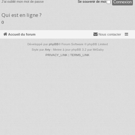
J’ai oublié mon mot de passe
Se souvenir de moi
Qui est en ligne ?
()
Accueil du forum
Nous contacter
Développé par
phpBB
® Forum Software © phpBB Limited
Style par
Arty
- Mettre à jour phpBB 3.2 par MrGaby
PRIVACY_LINK
|
TERMS_LINK