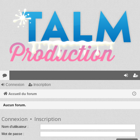
or
Connexion
Inscription
on
ns
u
Accueil du forum
ne
cri
m
xi
pti
Aucun forum.
s
on
on
Connexion
•
Inscription
Nom d’utilisateur :
Mot de passe :